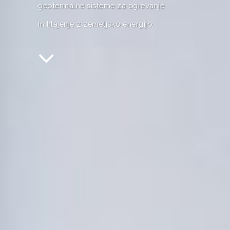
geotermalne sisteme za ogrevanje
in hlajenje z zemeljsko energijo.