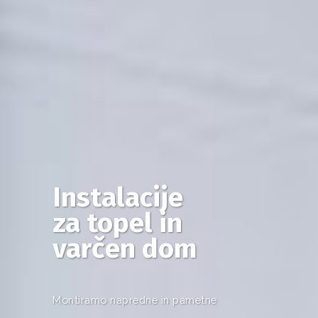
Instalacije
za topel in
varčen dom
Montiramo napredne in pametne